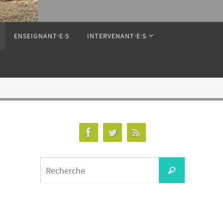
ENSEIGNANT·E·S
INTERVENANT·E·S