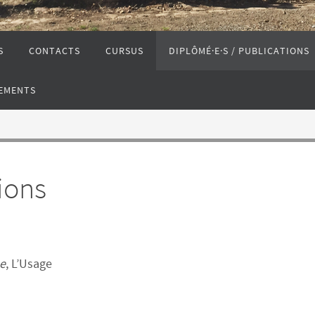
S
CONTACTS
CURSUS
DIPLÔMÉ·E·S / PUBLICATIONS
EMENTS
ions
e
, L’Usage