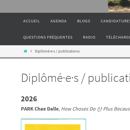
ACCUEIL
AGENDA
BLOGS
CANDIDATURE
QUESTIONS FRÉQUENTES
RADIO
TÉLÉCHARG
Diplômé·e·s / publications
Diplômé·e·s / publicat
2026
PARK Chae Dalle
,
How Choses Do 산 Plus Becaus